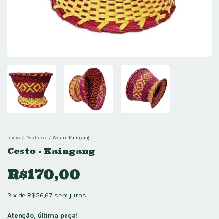
Início
/
Produtos
/
Cesto - Kaingang
Cesto - Kaingang
R$170,00
3
x
de
R$56,67
sem juros
Atenção, última peça!