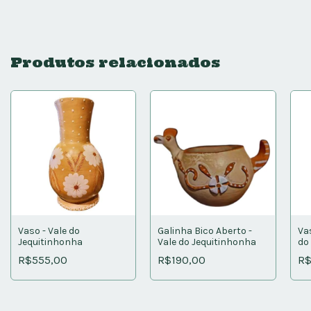
Produtos relacionados
Vaso - Vale do
Galinha Bico Aberto -
Va
Jequitinhonha
Vale do Jequitinhonha
do
R$555,00
R$190,00
R$