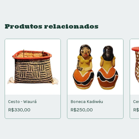
Produtos relacionados
Cesto - Waurá
Boneca Kadiwéu
Ce
R$330,00
R$250,00
R$