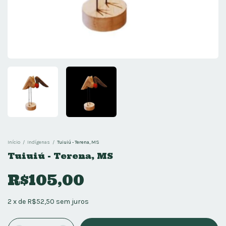
Início
/
Indígenas
/
Tuiuiú - Terena, MS
Tuiuiú - Terena, MS
R$105,00
2
x
de
R$52,50
sem juros