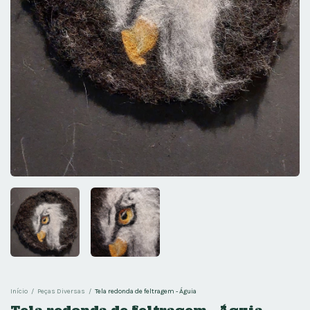
Início
/
Peças Diversas
/
Tela redonda de feltragem - Águia