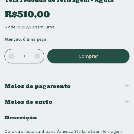
Tela redonda de feltragem - Águia
R$510,00
5
x
de
R$102,00
sem juros
Atenção, última peça!
Meios de pagamento
Meios de envio
Descrição
Obra da artista curitibana Vanessa Stella feita em feltragem