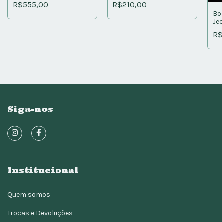
R$555,00
R$210,00
Bo
Je
R$
Siga-nos
Institucional
Quem somos
Trocas e Devoluções