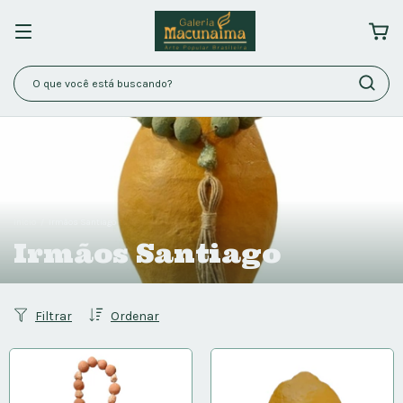
Início
/
Irmãos Santiago
Irmãos Santiago
Filtrar
Ordenar